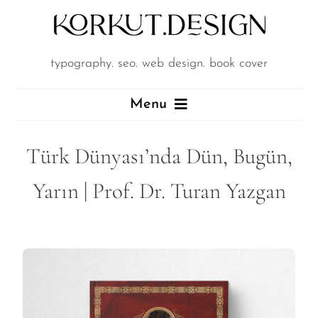
Skip
to
content
typography
.
seo. web design. book cover
Menu
Türk Dünyası’nda Dün, Bugün,
Ne Yapıyoruz?
Yarın | Prof. Dr. Turan Yazgan
Neler Yaptık?
Yeni Bi’Şeyler Yapalım