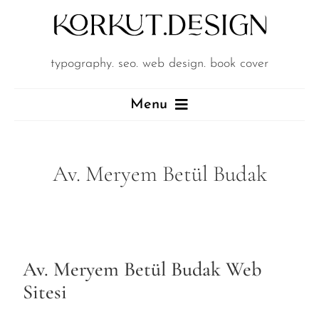
Skip
to
content
typography
.
seo. web design. book cover
Menu
Ne Yapıyoruz?
Av. Meryem Betül Budak
Neler Yaptık?
Yeni Bi’Şeyler Yapalım
Av. Meryem Betül Budak Web
Sitesi